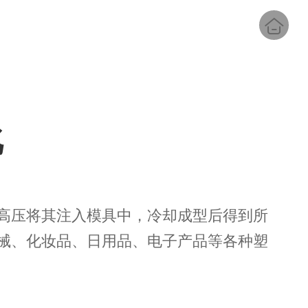
比
高压将其注入模具中，冷却成型后得到所
械、化妆品、日用品、电子产品等各种塑